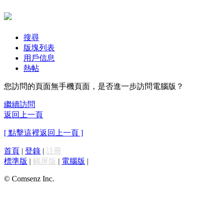
搜尋
版塊列表
用戶信息
熱帖
您訪問的頁面無手機頁面，是否進一步訪問電腦版？
繼續訪問
返回上一頁
[ 點擊這裡返回上一頁 ]
首頁
|
登錄
|
註冊
標準版
|
觸屏版
|
電腦版
|
© Comsenz Inc.