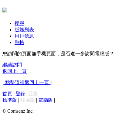
搜尋
版塊列表
用戶信息
熱帖
您訪問的頁面無手機頁面，是否進一步訪問電腦版？
繼續訪問
返回上一頁
[ 點擊這裡返回上一頁 ]
首頁
|
登錄
|
註冊
標準版
|
觸屏版
|
電腦版
|
© Comsenz Inc.