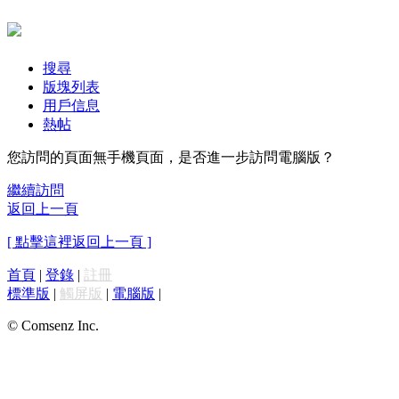
搜尋
版塊列表
用戶信息
熱帖
您訪問的頁面無手機頁面，是否進一步訪問電腦版？
繼續訪問
返回上一頁
[ 點擊這裡返回上一頁 ]
首頁
|
登錄
|
註冊
標準版
|
觸屏版
|
電腦版
|
© Comsenz Inc.