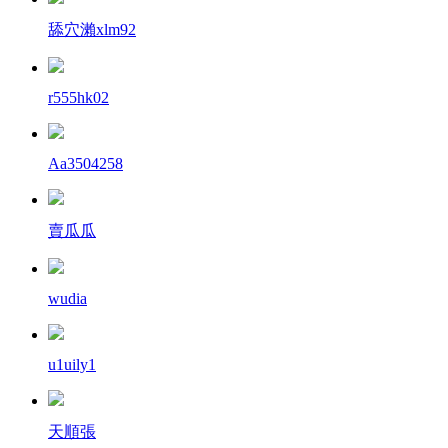
舔穴瀨xlm92
r555hk02
Aa3504258
賣瓜瓜
wudia
u1uily1
天順張