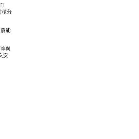
W而
對積分
的回覆能
的叮嚀與
友安