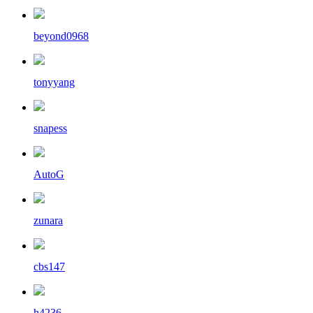
beyond0968
tonyyang
snapess
AutoG
zunara
cbs147
h4236