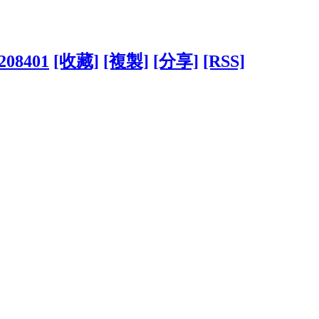
1208401
[收藏]
[複製]
[分享]
[RSS]