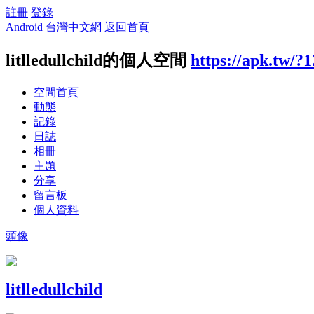
註冊
登錄
Android 台灣中文網
返回首頁
litlledullchild的個人空間
https://apk.tw/?
空間首頁
動態
記錄
日誌
相冊
主題
分享
留言板
個人資料
頭像
litlledullchild