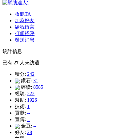
收聽TA
加為好友
給我留言
打個招呼
發送消息
統計信息
已有
27
人來訪過
積分:
242
鑽石:
31
碎鑽:
8585
經驗:
222
幫助:
1926
技術:
1
貢獻:
--
宣傳:
--
金豆:
--
好友:
28