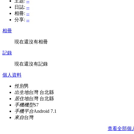
主題:
--
日誌:
--
相冊:
--
分享:
--
相冊
現在還沒有相冊
記錄
現在還沒有記錄
個人資料
性別
男
出生地
台灣 台北縣
居住地
台灣 台北縣
手機機型
S7
手機平台
Android 7.1
來自
台灣
查看全部個