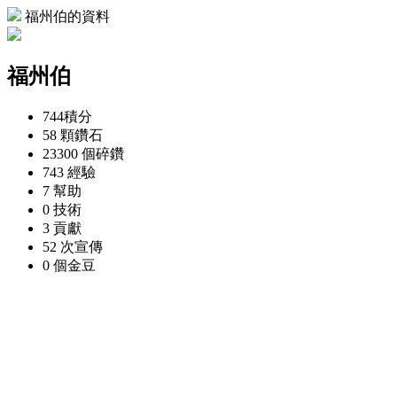
福州伯的資料
福州伯
744
積分
58 顆
鑽石
23300 個
碎鑽
743
經驗
7
幫助
0
技術
3
貢獻
52 次
宣傳
0 個
金豆