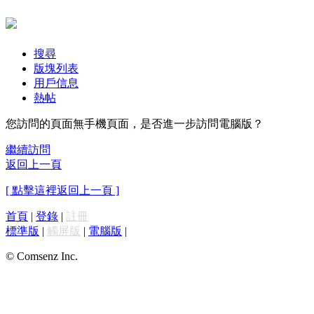
搜尋
版塊列表
用戶信息
熱帖
您訪問的頁面無手機頁面，是否進一步訪問電腦版？
繼續訪問
返回上一頁
[ 點擊這裡返回上一頁 ]
首頁
|
登錄
|
註冊
標準版
|
觸屏版
|
電腦版
|
© Comsenz Inc.