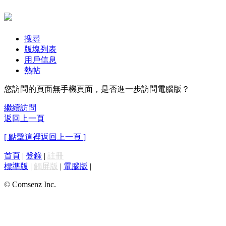
搜尋
版塊列表
用戶信息
熱帖
您訪問的頁面無手機頁面，是否進一步訪問電腦版？
繼續訪問
返回上一頁
[ 點擊這裡返回上一頁 ]
首頁
|
登錄
|
註冊
標準版
|
觸屏版
|
電腦版
|
© Comsenz Inc.