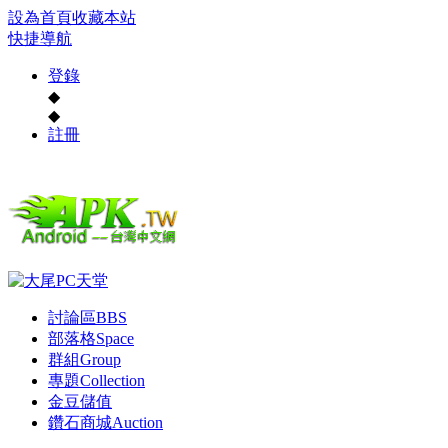
設為首頁
收藏本站
快捷導航
登錄
◆
◆
註冊
討論區
BBS
部落格
Space
群組
Group
專題
Collection
金豆儲值
鑽石商城
Auction