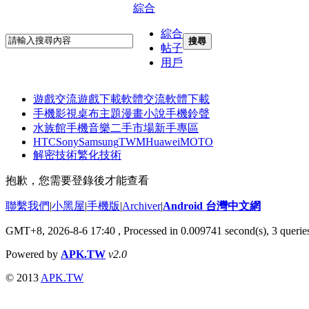
綜合
綜合
搜尋
帖子
用戶
遊戲交流
遊戲下載
軟體交流
軟體下載
手機影視
桌布主題
漫畫小說
手機鈴聲
水族館
手機音樂
二手市場
新手專區
HTC
Sony
Samsung
TWM
Huawei
MOTO
解密技術
繁化技術
抱歉，您需要登錄後才能查看
聯繫我們
|
小黑屋
|
手機版
|
Archiver
|
Android 台灣中文網
GMT+8, 2026-8-6 17:40
, Processed in 0.009741 second(s), 3 quer
Powered by
APK.TW
v2.0
© 2013
APK.TW