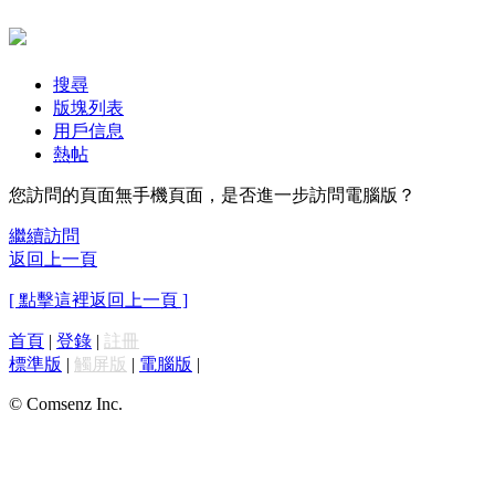
搜尋
版塊列表
用戶信息
熱帖
您訪問的頁面無手機頁面，是否進一步訪問電腦版？
繼續訪問
返回上一頁
[ 點擊這裡返回上一頁 ]
首頁
|
登錄
|
註冊
標準版
|
觸屏版
|
電腦版
|
© Comsenz Inc.