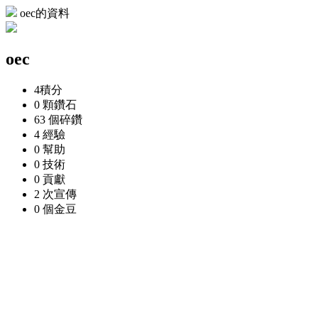
oec的資料
oec
4
積分
0 顆
鑽石
63 個
碎鑽
4
經驗
0
幫助
0
技術
0
貢獻
2 次
宣傳
0 個
金豆