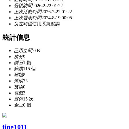
最後訪問
2026-2-22 01:22
上次活動時間
2026-2-22 01:22
上次發表時間
2024-8-19 00:05
所在時區
使用系統默認
統計信息
已用空間
0 B
積分
9
鑽石
1 顆
碎鑽
115 個
經驗
8
幫助
73
技術
0
貢獻
3
宣傳
15 次
金豆
0 個
ting1011