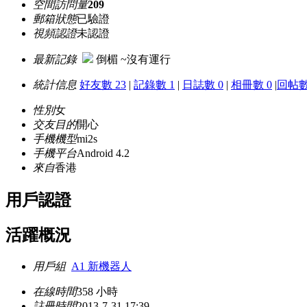
空間訪問量
209
郵箱狀態
已驗證
視頻認證
未認證
最新記錄
倒楣 ~沒有運行
統計信息
好友數 23
|
記錄數 1
|
日誌數 0
|
相冊數 0
|
回帖數 
性別
女
交友目的
開心
手機機型
mi2s
手機平台
Android 4.2
來自
香港
用戶認證
活躍概況
用戶組
A1 新機器人
在線時間
358 小時
註冊時間
2013-7-31 17:39