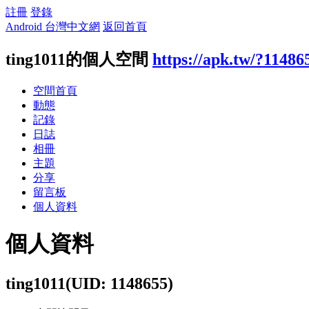
註冊
登錄
Android 台灣中文網
返回首頁
ting1011的個人空間
https://apk.tw/?11486
空間首頁
動態
記錄
日誌
相冊
主題
分享
留言板
個人資料
個人資料
ting1011
(UID: 1148655)