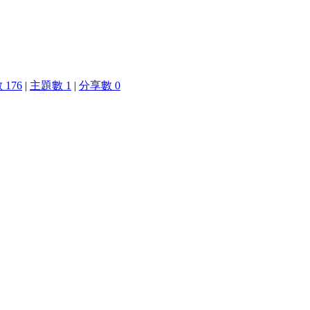
176
|
主題數 1
|
分享數 0