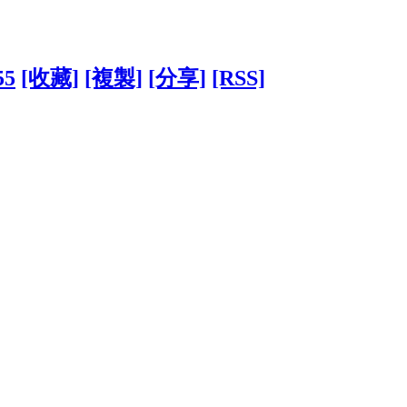
55
[收藏]
[複製]
[分享]
[RSS]