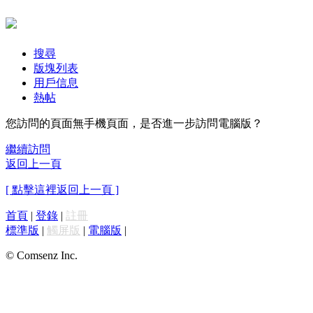
搜尋
版塊列表
用戶信息
熱帖
您訪問的頁面無手機頁面，是否進一步訪問電腦版？
繼續訪問
返回上一頁
[ 點擊這裡返回上一頁 ]
首頁
|
登錄
|
註冊
標準版
|
觸屏版
|
電腦版
|
© Comsenz Inc.