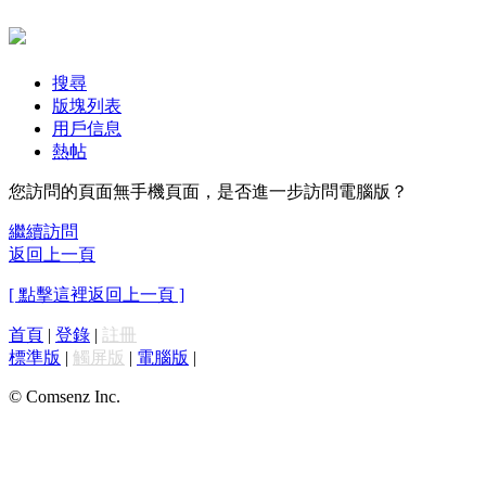
搜尋
版塊列表
用戶信息
熱帖
您訪問的頁面無手機頁面，是否進一步訪問電腦版？
繼續訪問
返回上一頁
[ 點擊這裡返回上一頁 ]
首頁
|
登錄
|
註冊
標準版
|
觸屏版
|
電腦版
|
© Comsenz Inc.