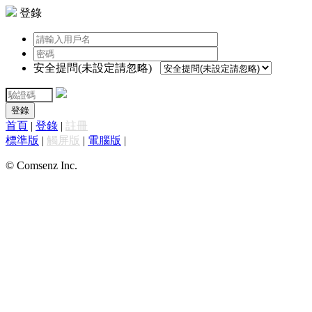
登錄
安全提問(未設定請忽略)
登錄
首頁
|
登錄
|
註冊
標準版
|
觸屏版
|
電腦版
|
© Comsenz Inc.