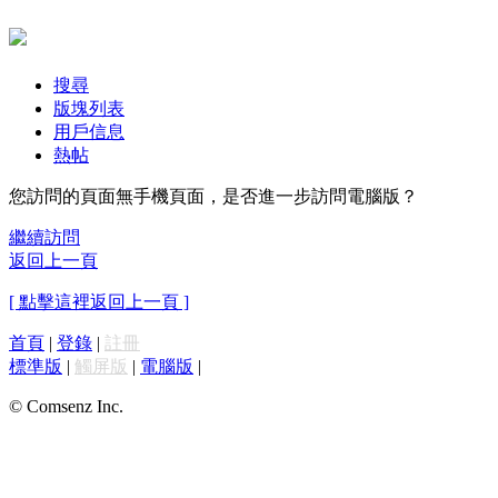
搜尋
版塊列表
用戶信息
熱帖
您訪問的頁面無手機頁面，是否進一步訪問電腦版？
繼續訪問
返回上一頁
[ 點擊這裡返回上一頁 ]
首頁
|
登錄
|
註冊
標準版
|
觸屏版
|
電腦版
|
© Comsenz Inc.