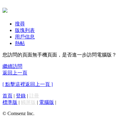
搜尋
版塊列表
用戶信息
熱帖
您訪問的頁面無手機頁面，是否進一步訪問電腦版？
繼續訪問
返回上一頁
[ 點擊這裡返回上一頁 ]
首頁
|
登錄
|
註冊
標準版
|
觸屏版
|
電腦版
|
© Comsenz Inc.