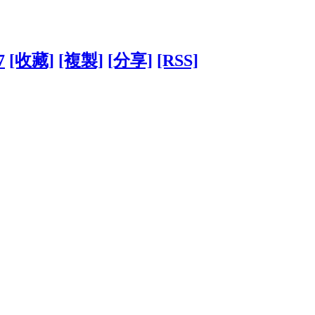
7
[收藏]
[複製]
[分享]
[RSS]