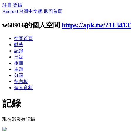
註冊
登錄
Android 台灣中文網
返回首頁
w60916的個人空間
https://apk.tw/?113413
空間首頁
動態
記錄
日誌
相冊
主題
分享
留言板
個人資料
記錄
現在還沒有記錄