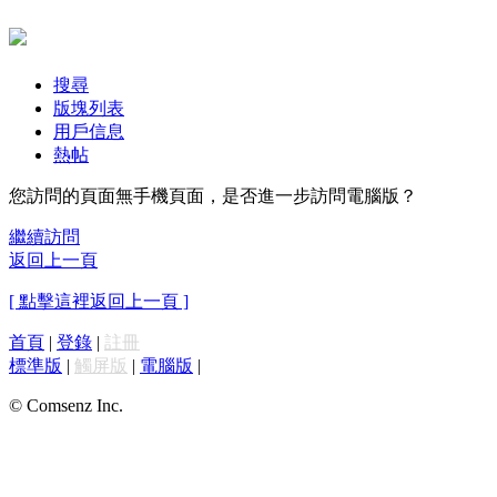
搜尋
版塊列表
用戶信息
熱帖
您訪問的頁面無手機頁面，是否進一步訪問電腦版？
繼續訪問
返回上一頁
[ 點擊這裡返回上一頁 ]
首頁
|
登錄
|
註冊
標準版
|
觸屏版
|
電腦版
|
© Comsenz Inc.