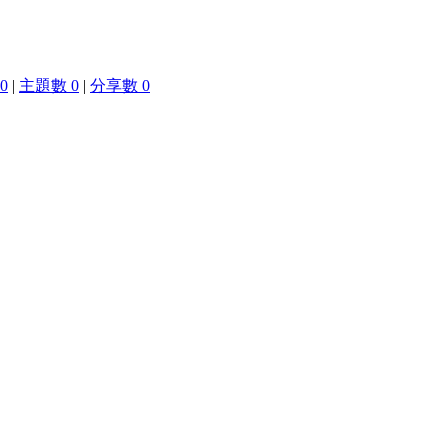
0
|
主題數 0
|
分享數 0