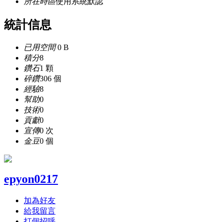
所在時區
使用系統默認
統計信息
已用空間
0 B
積分
8
鑽石
1 顆
碎鑽
306 個
經驗
8
幫助
0
技術
0
貢獻
0
宣傳
0 次
金豆
0 個
epyon0217
加為好友
給我留言
打個招呼