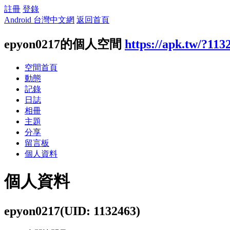
註冊
登錄
Android 台灣中文網
返回首頁
epyon0217的個人空間
https://apk.tw/?113
空間首頁
動態
記錄
日誌
相冊
主題
分享
留言板
個人資料
個人資料
epyon0217
(UID: 1132463)