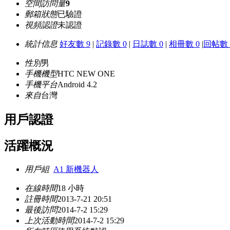
空間訪問量
9
郵箱狀態
已驗證
視頻認證
未認證
統計信息
好友數 9
|
記錄數 0
|
日誌數 0
|
相冊數 0
|
回帖數 
性別
男
手機機型
HTC NEW ONE
手機平台
Android 4.2
來自
台灣
用戶認證
活躍概況
用戶組
A1 新機器人
在線時間
18 小時
註冊時間
2013-7-21 20:51
最後訪問
2014-7-2 15:29
上次活動時間
2014-7-2 15:29