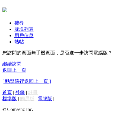
搜尋
版塊列表
用戶信息
熱帖
您訪問的頁面無手機頁面，是否進一步訪問電腦版？
繼續訪問
返回上一頁
[ 點擊這裡返回上一頁 ]
首頁
|
登錄
|
註冊
標準版
|
觸屏版
|
電腦版
|
© Comsenz Inc.