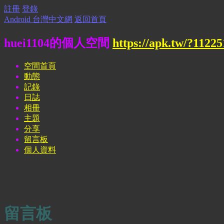
註冊
登錄
Android 台灣中文網
返回首頁
huei1104的個人空間
https://apk.tw/?11225
空間首頁
動態
記錄
日誌
相冊
主題
分享
留言板
個人資料
留言板