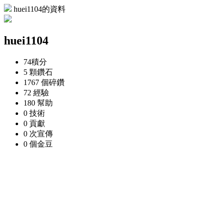
huei1104的資料
huei1104
74
積分
5 顆
鑽石
1767 個
碎鑽
72
經驗
180
幫助
0
技術
0
貢獻
0 次
宣傳
0 個
金豆