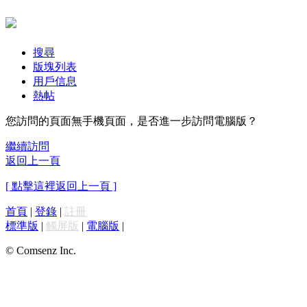
搜尋
版塊列表
用戶信息
熱帖
您訪問的頁面無手機頁面，是否進一步訪問電腦版？
繼續訪問
返回上一頁
[ 點擊這裡返回上一頁 ]
首頁
|
登錄
|
註冊
標準版
|
觸屏版
|
電腦版
|
© Comsenz Inc.