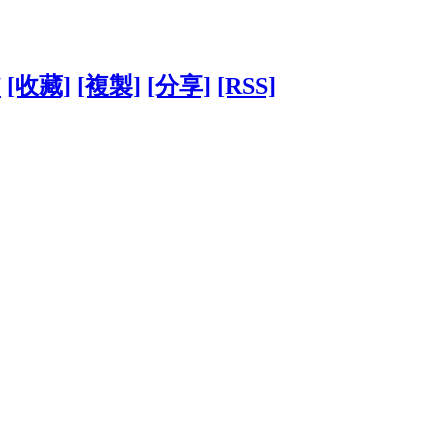
7
[收藏]
[複製]
[分享]
[RSS]