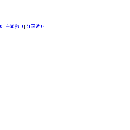
0
|
主題數 0
|
分享數 0