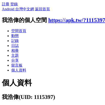
註冊
登錄
Android 台灣中文網
返回首頁
我浩偉的個人空間
https://apk.tw/?111539
空間首頁
動態
記錄
日誌
相冊
主題
分享
留言板
個人資料
個人資料
我浩偉
(UID: 1115397)