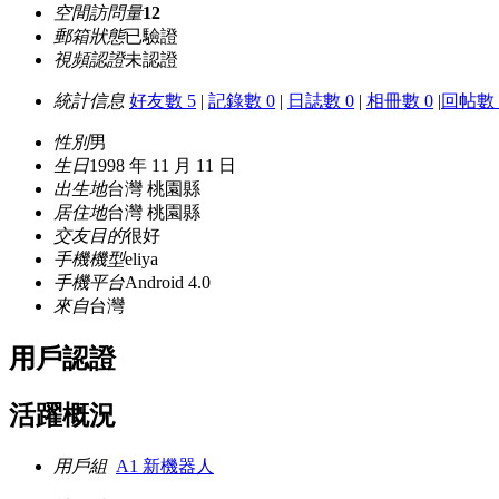
空間訪問量
12
郵箱狀態
已驗證
視頻認證
未認證
統計信息
好友數 5
|
記錄數 0
|
日誌數 0
|
相冊數 0
|
回帖數 
性別
男
生日
1998 年 11 月 11 日
出生地
台灣 桃園縣
居住地
台灣 桃園縣
交友目的
很好
手機機型
eliya
手機平台
Android 4.0
來自
台灣
用戶認證
活躍概況
用戶組
A1 新機器人