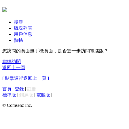
搜尋
版塊列表
用戶信息
熱帖
您訪問的頁面無手機頁面，是否進一步訪問電腦版？
繼續訪問
返回上一頁
[ 點擊這裡返回上一頁 ]
首頁
|
登錄
|
註冊
標準版
|
觸屏版
|
電腦版
|
© Comsenz Inc.