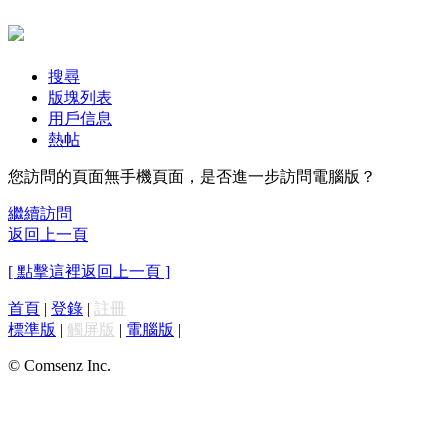
搜尋
版塊列表
用戶信息
熱帖
您訪問的頁面無手機頁面，是否進一步訪問電腦版？
繼續訪問
返回上一頁
[ 點擊這裡返回上一頁 ]
首頁
|
登錄
|
註冊
標準版
|
觸屏版
|
電腦版
|
© Comsenz Inc.