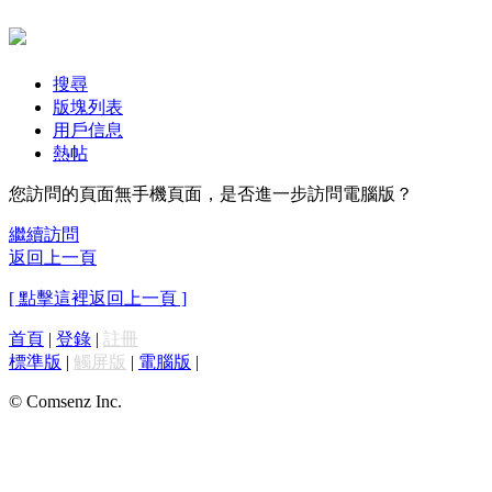
搜尋
版塊列表
用戶信息
熱帖
您訪問的頁面無手機頁面，是否進一步訪問電腦版？
繼續訪問
返回上一頁
[ 點擊這裡返回上一頁 ]
首頁
|
登錄
|
註冊
標準版
|
觸屏版
|
電腦版
|
© Comsenz Inc.