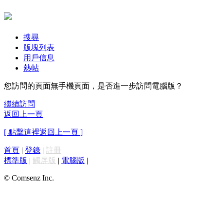
搜尋
版塊列表
用戶信息
熱帖
您訪問的頁面無手機頁面，是否進一步訪問電腦版？
繼續訪問
返回上一頁
[ 點擊這裡返回上一頁 ]
首頁
|
登錄
|
註冊
標準版
|
觸屏版
|
電腦版
|
© Comsenz Inc.