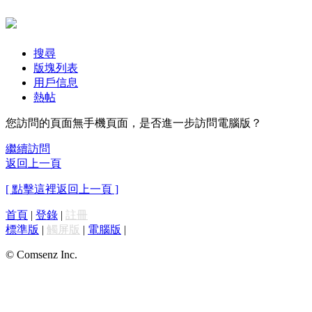
搜尋
版塊列表
用戶信息
熱帖
您訪問的頁面無手機頁面，是否進一步訪問電腦版？
繼續訪問
返回上一頁
[ 點擊這裡返回上一頁 ]
首頁
|
登錄
|
註冊
標準版
|
觸屏版
|
電腦版
|
© Comsenz Inc.