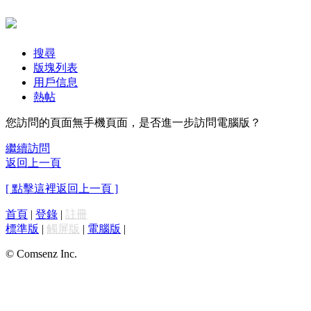
搜尋
版塊列表
用戶信息
熱帖
您訪問的頁面無手機頁面，是否進一步訪問電腦版？
繼續訪問
返回上一頁
[ 點擊這裡返回上一頁 ]
首頁
|
登錄
|
註冊
標準版
|
觸屏版
|
電腦版
|
© Comsenz Inc.