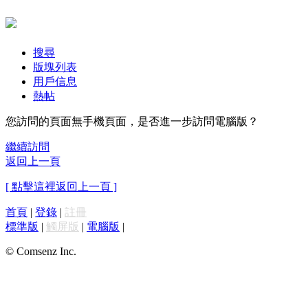
搜尋
版塊列表
用戶信息
熱帖
您訪問的頁面無手機頁面，是否進一步訪問電腦版？
繼續訪問
返回上一頁
[ 點擊這裡返回上一頁 ]
首頁
|
登錄
|
註冊
標準版
|
觸屏版
|
電腦版
|
© Comsenz Inc.