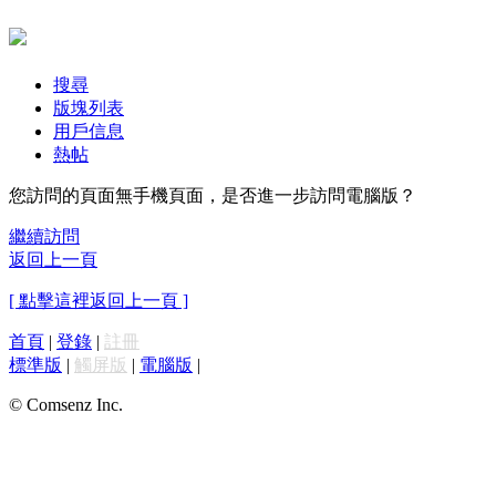
搜尋
版塊列表
用戶信息
熱帖
您訪問的頁面無手機頁面，是否進一步訪問電腦版？
繼續訪問
返回上一頁
[ 點擊這裡返回上一頁 ]
首頁
|
登錄
|
註冊
標準版
|
觸屏版
|
電腦版
|
© Comsenz Inc.