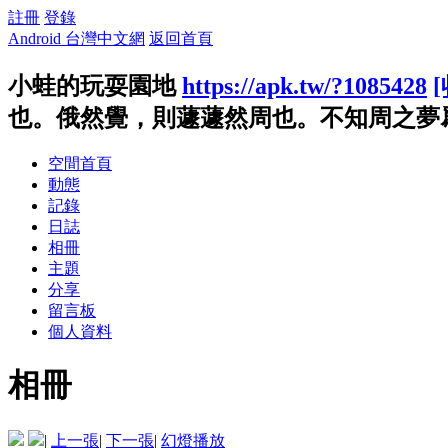
註冊
登錄
Android 台灣中文網
返回首頁
小蛙的玩耍園地
https://apk.tw/?1085428
也。俄然覺，則蘧蘧然周也。不知周之夢爲蝴
空間首頁
動態
記錄
日誌
相冊
主題
分享
留言板
個人資料
相冊
|
上一張
|
下一張
|
幻燈播放