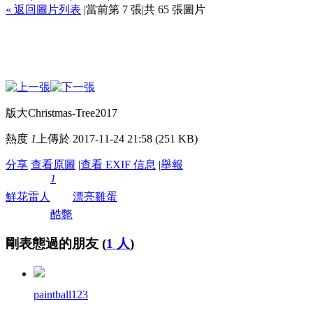
« 返回圖片列表
|
當前第 7 張
|
共 65 張圖片
版大Christmas-Tree2017
熱度
1
上傳於 2017-11-24 21:58 (251 KB)
分享
查看原圖
|
查看 EXIF 信息
|
舉報
1
鮮花
雷人
漂亮
雞蛋
酷斃
剛表態過的朋友 (
1 人
)
paintball123