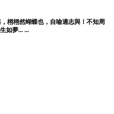
蝶，栩栩然蝴蝶也，自喻適志與！不知周
.. ...