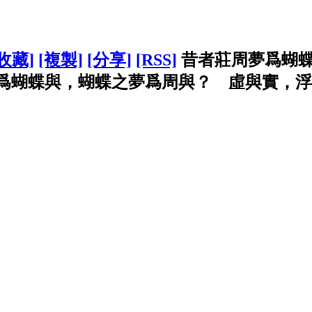
[收藏]
[複製]
[分享]
[RSS]
昔者莊周夢爲蝴
蝶與，蝴蝶之夢爲周與？ 虛與實，浮生如夢.