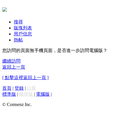
搜尋
版塊列表
用戶信息
熱帖
您訪問的頁面無手機頁面，是否進一步訪問電腦版？
繼續訪問
返回上一頁
[ 點擊這裡返回上一頁 ]
首頁
|
登錄
|
註冊
標準版
|
觸屏版
|
電腦版
|
© Comsenz Inc.