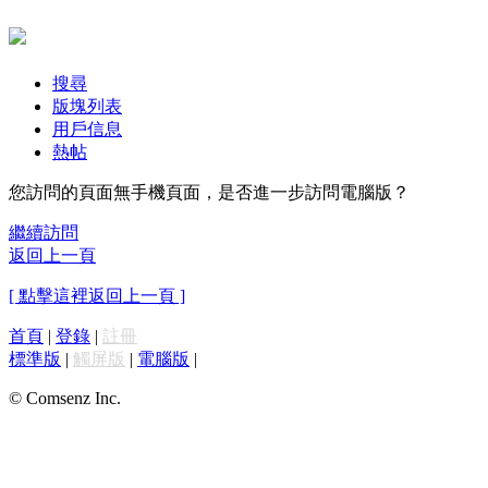
搜尋
版塊列表
用戶信息
熱帖
您訪問的頁面無手機頁面，是否進一步訪問電腦版？
繼續訪問
返回上一頁
[ 點擊這裡返回上一頁 ]
首頁
|
登錄
|
註冊
標準版
|
觸屏版
|
電腦版
|
© Comsenz Inc.