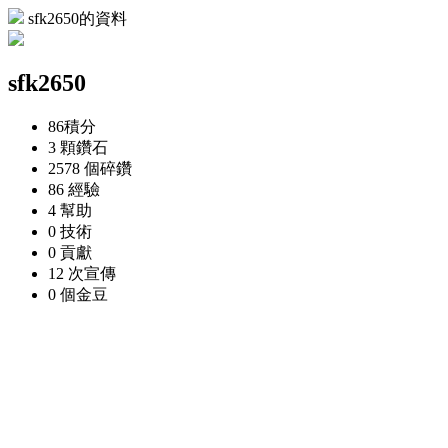
sfk2650的資料
sfk2650
86
積分
3 顆
鑽石
2578 個
碎鑽
86
經驗
4
幫助
0
技術
0
貢獻
12 次
宣傳
0 個
金豆