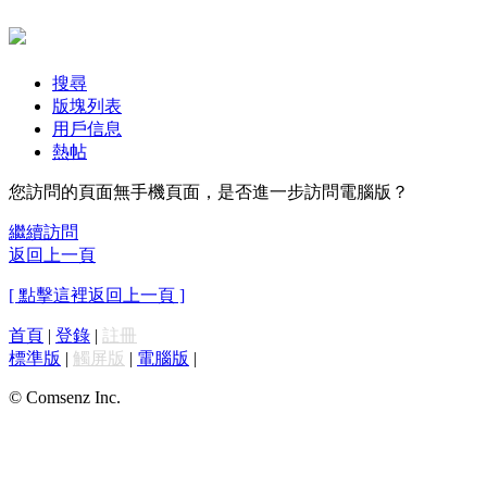
搜尋
版塊列表
用戶信息
熱帖
您訪問的頁面無手機頁面，是否進一步訪問電腦版？
繼續訪問
返回上一頁
[ 點擊這裡返回上一頁 ]
首頁
|
登錄
|
註冊
標準版
|
觸屏版
|
電腦版
|
© Comsenz Inc.