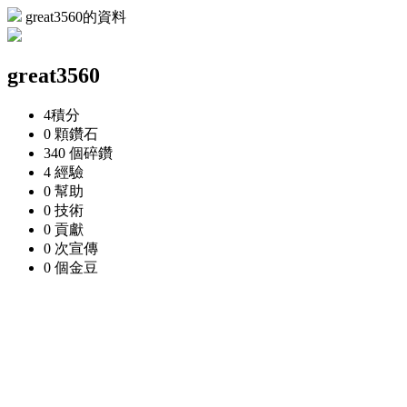
great3560的資料
great3560
4
積分
0 顆
鑽石
340 個
碎鑽
4
經驗
0
幫助
0
技術
0
貢獻
0 次
宣傳
0 個
金豆