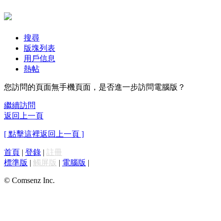
搜尋
版塊列表
用戶信息
熱帖
您訪問的頁面無手機頁面，是否進一步訪問電腦版？
繼續訪問
返回上一頁
[ 點擊這裡返回上一頁 ]
首頁
|
登錄
|
註冊
標準版
|
觸屏版
|
電腦版
|
© Comsenz Inc.