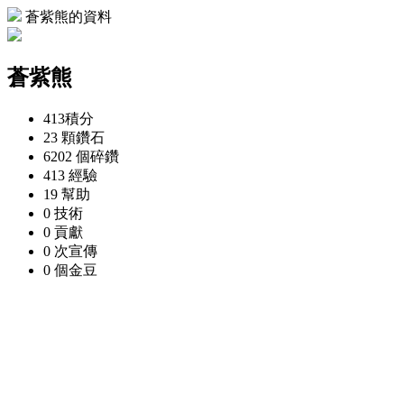
蒼紫熊的資料
蒼紫熊
413
積分
23 顆
鑽石
6202 個
碎鑽
413
經驗
19
幫助
0
技術
0
貢獻
0 次
宣傳
0 個
金豆