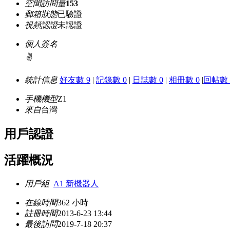
空間訪問量
153
郵箱狀態
已驗證
視頻認證
未認證
個人簽名
✌
統計信息
好友數 9
|
記錄數 0
|
日誌數 0
|
相冊數 0
|
回帖數 
手機機型
Z1
來自
台灣
用戶認證
活躍概況
用戶組
A1 新機器人
在線時間
362 小時
註冊時間
2013-6-23 13:44
最後訪問
2019-7-18 20:37