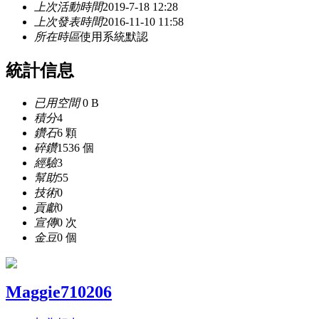
上次活動時間
2019-7-18 12:28
上次發表時間
2016-11-10 11:58
所在時區
使用系統默認
統計信息
已用空間
0 B
積分
4
鑽石
6 顆
碎鑽
1536 個
經驗
3
幫助
55
技術
0
貢獻
0
宣傳
0 次
金豆
0 個
Maggie710206