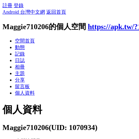
註冊
登錄
Android 台灣中文網
返回首頁
Maggie710206的個人空間
https://apk.tw/
空間首頁
動態
記錄
日誌
相冊
主題
分享
留言板
個人資料
個人資料
Maggie710206
(UID: 1070934)