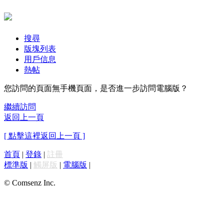
搜尋
版塊列表
用戶信息
熱帖
您訪問的頁面無手機頁面，是否進一步訪問電腦版？
繼續訪問
返回上一頁
[ 點擊這裡返回上一頁 ]
首頁
|
登錄
|
註冊
標準版
|
觸屏版
|
電腦版
|
© Comsenz Inc.