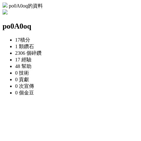
po0A0oq的資料
po0A0oq
17
積分
1 顆
鑽石
2306 個
碎鑽
17
經驗
48
幫助
0
技術
0
貢獻
0 次
宣傳
0 個
金豆