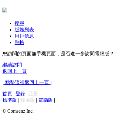
搜尋
版塊列表
用戶信息
熱帖
您訪問的頁面無手機頁面，是否進一步訪問電腦版？
繼續訪問
返回上一頁
[ 點擊這裡返回上一頁 ]
首頁
|
登錄
|
註冊
標準版
|
觸屏版
|
電腦版
|
© Comsenz Inc.