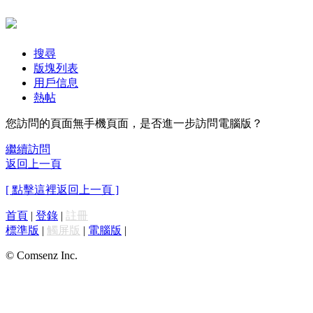
搜尋
版塊列表
用戶信息
熱帖
您訪問的頁面無手機頁面，是否進一步訪問電腦版？
繼續訪問
返回上一頁
[ 點擊這裡返回上一頁 ]
首頁
|
登錄
|
註冊
標準版
|
觸屏版
|
電腦版
|
© Comsenz Inc.