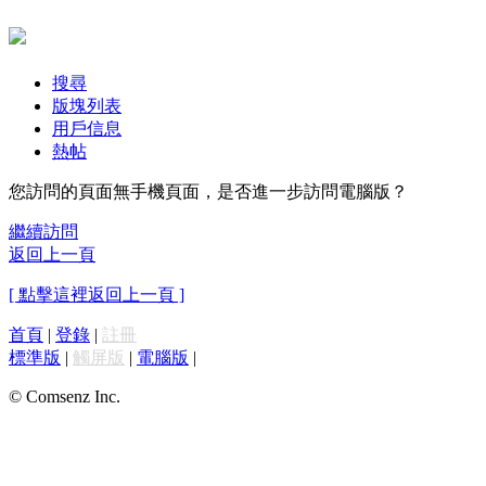
搜尋
版塊列表
用戶信息
熱帖
您訪問的頁面無手機頁面，是否進一步訪問電腦版？
繼續訪問
返回上一頁
[ 點擊這裡返回上一頁 ]
首頁
|
登錄
|
註冊
標準版
|
觸屏版
|
電腦版
|
© Comsenz Inc.