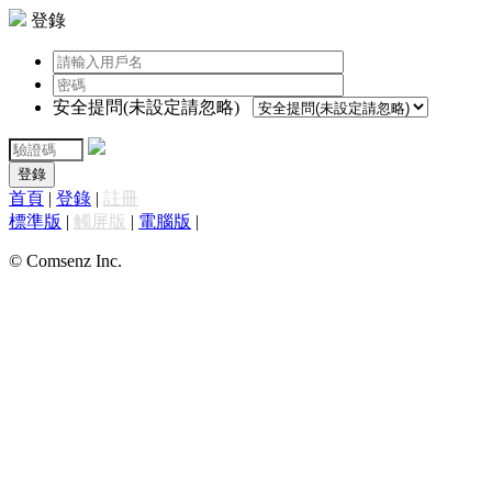
登錄
安全提問(未設定請忽略)
登錄
首頁
|
登錄
|
註冊
標準版
|
觸屏版
|
電腦版
|
© Comsenz Inc.