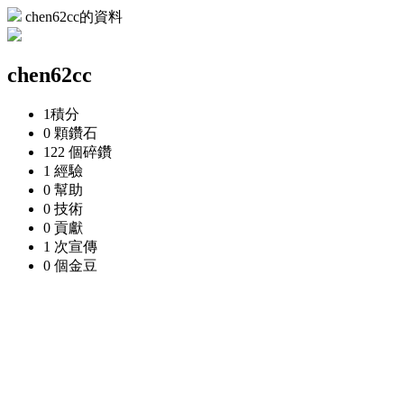
chen62cc的資料
chen62cc
1
積分
0 顆
鑽石
122 個
碎鑽
1
經驗
0
幫助
0
技術
0
貢獻
1 次
宣傳
0 個
金豆