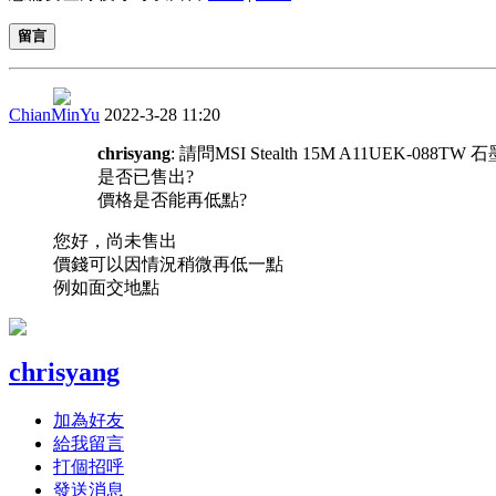
留言
ChianMinYu
2022-3-28 11:20
chrisyang
: 請問MSI Stealth 15M A11UEK-088
是否已售出?
價格是否能再低點?
您好，尚未售出
價錢可以因情況稍微再低一點
例如面交地點
chrisyang
加為好友
給我留言
打個招呼
發送消息