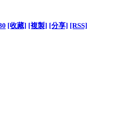
30
[收藏]
[複製]
[分享]
[RSS]