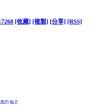
17268
[收藏]
[複製]
[分享]
[RSS]
用戶
|
帖子