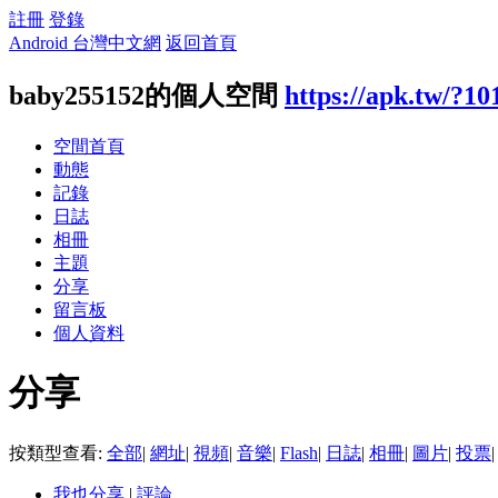
註冊
登錄
Android 台灣中文網
返回首頁
baby255152的個人空間
https://apk.tw/?10
空間首頁
動態
記錄
日誌
相冊
主題
分享
留言板
個人資料
分享
按類型查看:
全部
|
網址
|
視頻
|
音樂
|
Flash
|
日誌
|
相冊
|
圖片
|
投票
|
我也分享
|
評論